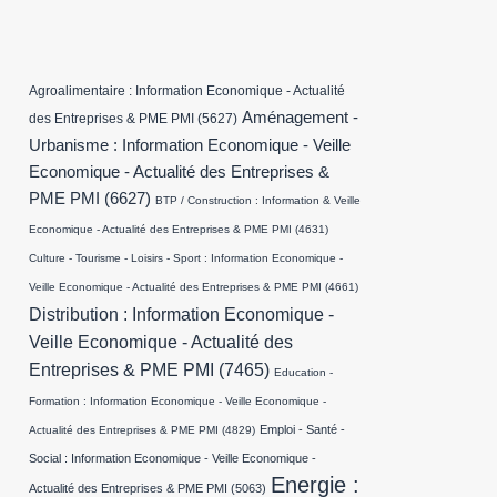
Agroalimentaire : Information Economique - Actualité
Aménagement -
des Entreprises & PME PMI
(5627)
Urbanisme : Information Economique - Veille
Economique - Actualité des Entreprises &
PME PMI
(6627)
BTP / Construction : Information & Veille
Economique - Actualité des Entreprises & PME PMI
(4631)
Culture - Tourisme - Loisirs - Sport : Information Economique -
Veille Economique - Actualité des Entreprises & PME PMI
(4661)
Distribution : Information Economique -
Veille Economique - Actualité des
Entreprises & PME PMI
(7465)
Education -
Formation : Information Economique - Veille Economique -
Emploi - Santé -
Actualité des Entreprises & PME PMI
(4829)
Social : Information Economique - Veille Economique -
Energie :
Actualité des Entreprises & PME PMI
(5063)