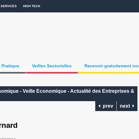
SERVICES
HIGH TECH
Pratique
Veilles Sectorielles
Recevoir gratuitement nos
onomique - Veille Economique - Actualité des Entreprises &
prev
next
rnard