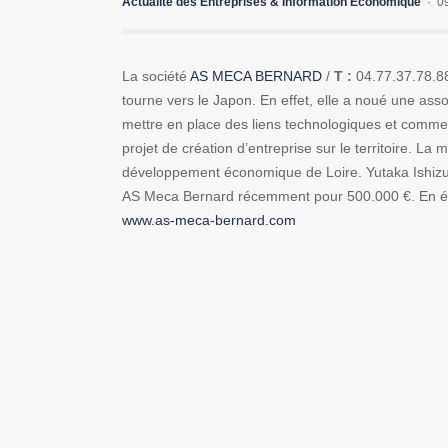
Actualité des Entreprises & Information Economique
0
La société
AS MECA BERNARD
/
T :
04.77.37.78.8
tourne vers le Japon. En effet, elle a noué une as
mettre en place des liens technologiques et commer
projet de création d’entreprise sur le territoire. La 
développement économique de Loire. Yutaka Ishizu
AS Meca Bernard récemment pour 500.000 €. En échan
www.as-meca-bernard.com