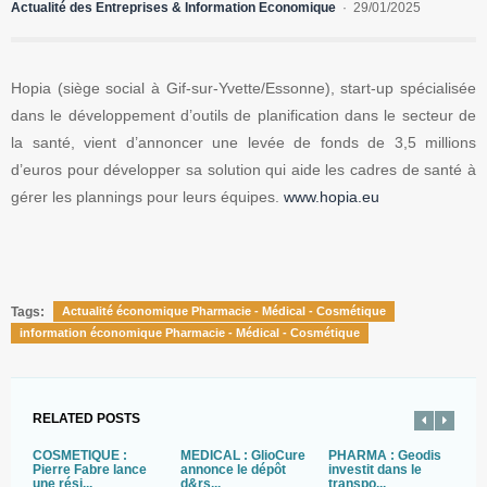
Actualité des Entreprises & Information Economique
29/01/2025
Hopia (siège social à Gif-sur-Yvette/Essonne), start-up spécialisée
dans le développement d’outils de planification dans le secteur de
la santé, vient d’annoncer une levée de fonds de 3,5 millions
d’euros pour développer sa solution qui aide les cadres de santé à
gérer les plannings pour leurs équipes.
www.hopia.eu
Tags:
Actualité économique Pharmacie - Médical - Cosmétique
information économique Pharmacie - Médical - Cosmétique
RELATED POSTS
COSMETIQUE :
MÉDICAL : GlioCure
PHARMA : Geodis
S
Pierre Fabre lance
annonce le dépôt
investit dans le
:
une rési...
d&rs...
transpo...
Mi