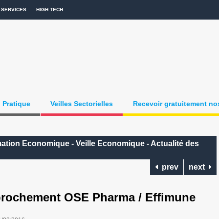
SERVICES
HIGH TECH
Pratique
Veilles Sectorielles
Recevoir gratuitement nos
mation Economique - Veille Economique - Actualité des
prev
next
prochement OSE Pharma / Effimune