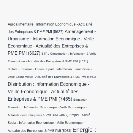
Agroalimentaire : Information Economique - Actualité
Aménagement -
des Entreprises & PME PMI
(5627)
Urbanisme : Information Economique - Veille
Economique - Actualité des Entreprises &
PME PMI
(6627)
BTP / Construction : Information & Veille
Economique - Actualité des Entreprises & PME PMI
(4631)
Culture - Tourisme - Loisirs - Sport : Information Economique -
Veille Economique - Actualité des Entreprises & PME PMI
(4661)
Distribution : Information Economique -
Veille Economique - Actualité des
Entreprises & PME PMI
(7465)
Education -
Formation : Information Economique - Veille Economique -
Emploi - Santé -
Actualité des Entreprises & PME PMI
(4829)
Social : Information Economique - Veille Economique -
Energie :
Actualité des Entreprises & PME PMI
(5063)