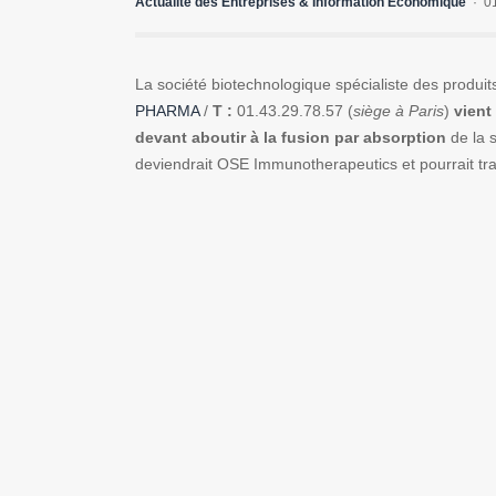
Actualité des Entreprises & Information Economique
0
La société biotechnologique spécialiste des produit
PHARMA
/
T :
01.43.29.78.57 (
siège à Paris
)
vient
devant aboutir à la fusion par absorption
de la 
deviendrait OSE Immunotherapeutics et pourrait tra