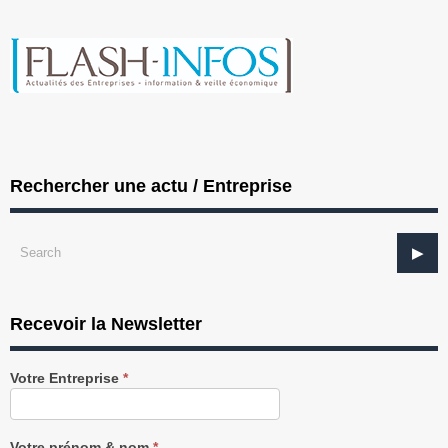
Rechercher une actu / Entreprise
Recevoir la Newsletter
Recevez
Votre Entreprise
*
notre
Newsletter
gratuitement
Votre prénom & nom
*