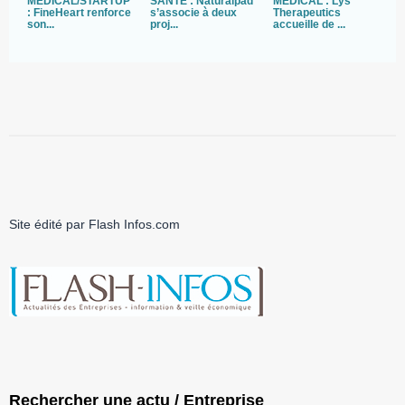
MEDICAL/STARTUP
SANTE : Naturalpad
MEDICAL : Lys
S
: FineHeart renforce
s’associe à deux
Therapeutics
d
son...
proj...
accueille de ...
g
Site édité par Flash Infos.com
Rechercher une actu / Entreprise