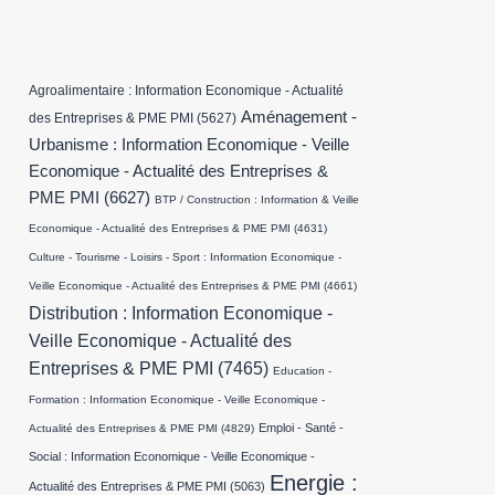
Agroalimentaire : Information Economique - Actualité
Aménagement -
des Entreprises & PME PMI
(5627)
Urbanisme : Information Economique - Veille
Economique - Actualité des Entreprises &
PME PMI
(6627)
BTP / Construction : Information & Veille
Economique - Actualité des Entreprises & PME PMI
(4631)
Culture - Tourisme - Loisirs - Sport : Information Economique -
Veille Economique - Actualité des Entreprises & PME PMI
(4661)
Distribution : Information Economique -
Veille Economique - Actualité des
Entreprises & PME PMI
(7465)
Education -
Formation : Information Economique - Veille Economique -
Emploi - Santé -
Actualité des Entreprises & PME PMI
(4829)
Social : Information Economique - Veille Economique -
Energie :
Actualité des Entreprises & PME PMI
(5063)