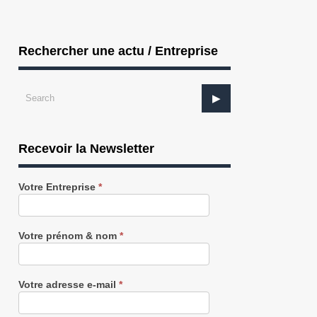
Rechercher une actu / Entreprise
Recevoir la Newsletter
Recevez
Votre Entreprise
*
notre
Newsletter
gratuitement
Votre prénom & nom
*
PHARMA : Sanofi est visée par une
SANTE : Naturalpad s’associe à de
enquêt...
proj...
Votre adresse e-mail
*