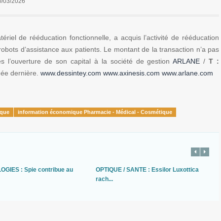
0/03/2026
riel de rééducation fonctionnelle, a acquis l’activité de rééducation
robots d’assistance aux patients. Le montant de la transaction n’a pas
ès l’ouverture de son capital à la société de gestion
ARLANE
/
T :
née dernière.
www.dessintey.com
www.axinesis.com
www.arlane.com
ique
information économique Pharmacie - Médical - Cosmétique
GIES : Spie contribue au
OPTIQUE / SANTE : Essilor Luxottica
rach...