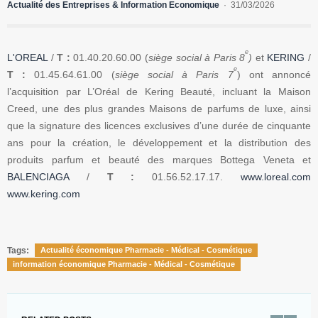
Actualité des Entreprises & Information Economique
31/03/2026
e
L'OREAL
/
T :
01.40.20.60.00 (
siège social à Paris 8
)
et
KERING
/
e
T :
01.45.64.61.00
(
siège social à Paris 7
)
ont annoncé
l’acquisition par L’Oréal de Kering Beauté, incluant la Maison
Creed, une des plus grandes Maisons de parfums de luxe, ainsi
que la signature des licences exclusives d’une durée de cinquante
ans pour la création, le développement et la distribution des
produits parfum et beauté des marques Bottega Veneta et
BALENCIAGA
/
T :
01.56.52.17.17
.
www.loreal.com
www.kering.com
Tags:
Actualité économique Pharmacie - Médical - Cosmétique
information économique Pharmacie - Médical - Cosmétique