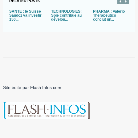
RELATED POSTS
SANTE : le Suisse
TECHNOLOGIES :
PHARMA : Valerio
B
Sandoz va investir
Spie contribue au
Therapeutics
:
150...
dévelop...
conclut un...
st
Site édité par Flash Infos.com