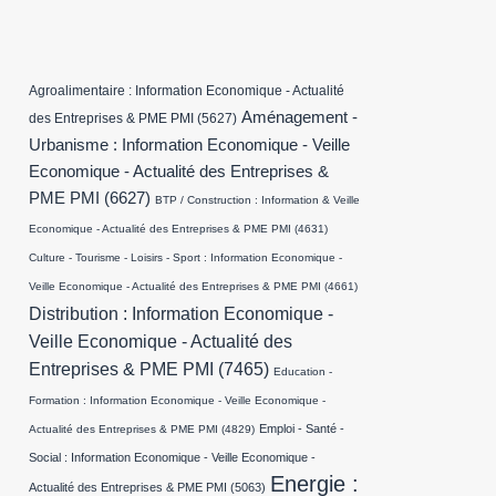
Agroalimentaire : Information Economique - Actualité
Aménagement -
des Entreprises & PME PMI
(5627)
Urbanisme : Information Economique - Veille
Economique - Actualité des Entreprises &
PME PMI
(6627)
BTP / Construction : Information & Veille
Economique - Actualité des Entreprises & PME PMI
(4631)
Culture - Tourisme - Loisirs - Sport : Information Economique -
Veille Economique - Actualité des Entreprises & PME PMI
(4661)
Distribution : Information Economique -
Veille Economique - Actualité des
Entreprises & PME PMI
(7465)
Education -
Formation : Information Economique - Veille Economique -
Emploi - Santé -
Actualité des Entreprises & PME PMI
(4829)
Social : Information Economique - Veille Economique -
Energie :
Actualité des Entreprises & PME PMI
(5063)