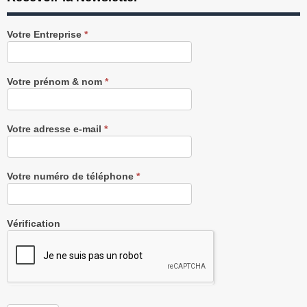
Recevez
Votre Entreprise
*
notre
Newsletter
gratuitement
Votre prénom & nom
*
Votre adresse e-mail
*
Votre numéro de téléphone
*
Vérification