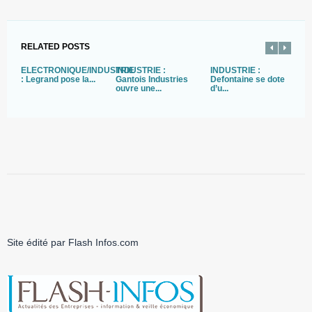
RELATED POSTS
ELECTRONIQUE/INDUSTRIE
INDUSTRIE :
INDUSTRIE :
I
: Legrand pose la...
Gantois Industries
Defontaine se dote
R
ouvre une...
d’u...
s’
Site édité par Flash Infos.com