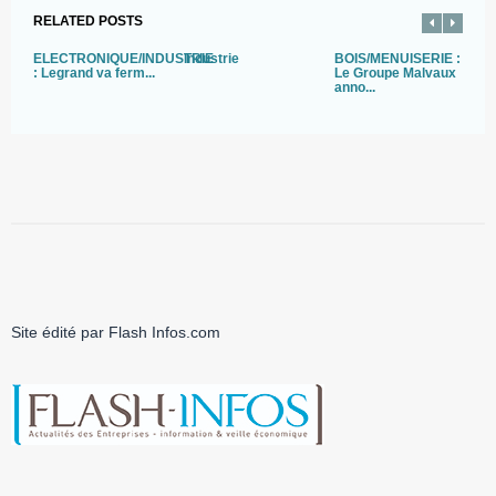
RELATED POSTS
ELECTRONIQUE/INDUSTRIE
Industrie
BOIS/MENUISERIE :
E
: Legrand va ferm...
Le Groupe Malvaux
:
anno...
a
Site édité par Flash Infos.com