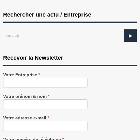
Rechercher une actu / Entreprise
Recevoir la Newsletter
Recevez
Votre Entreprise
*
notre
Newsletter
gratuitement
Votre prénom & nom
*
Votre adresse e-mail
*
Votre numéro de téléphone
*