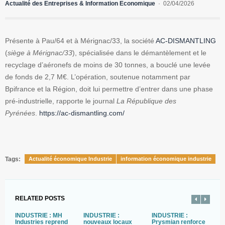
Actualité des Entreprises & Information Economique
02/04/2026
Présente à Pau/64 et à Mérignac/33, la société
AC-DISMANTLING
(
siège à Mérignac/33
), spécialisée dans le démantèlement et le
recyclage d’aéronefs de moins de 30 tonnes, a bouclé une levée
de fonds de 2,7 M€. L’opération, soutenue notamment par
Bpifrance et la Région, doit lui permettre d’entrer dans une phase
pré-industrielle, rapporte le journal
La République des
Pyrénées
.
https://ac-dismantling.com/
Tags:
Actualité économique Industrie
information économique industrie
RELATED POSTS
INDUSTRIE : MH
INDUSTRIE :
INDUSTRIE :
B
Industries reprend
nouveaux locaux
Prysmian renforce
D