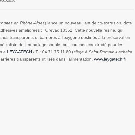
5/01/2016
x sites en Rhône-Alpes
) lance un nouveau liant de co-extrusion, doté
hésives améliorées : l’Orevac 18362. Cette nouvelle résine, qui
hes transparents et barrières à l’oxygène destinés à la préservation
 spécialiste de l’emballage souple multicouches coextrudé pour les
trie
LEYGATECH
/
T :
04.71.75.11.80 (
siège à Saint-Romain-Lachalm
barrières transparents utilisés dans l’alimentation.
www.leygatech.fr