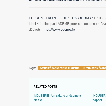
Actualité des Entreprises & Information Economique
1
L’
EUROMETROPOLE DE STRASBOURG
/
T :
03.8
label 4 étoiles
par l'
ADEME
pour ses actions en fave
déchets
.
https://www.ademe.fr/
Tags:
Actualité économique Industrie
information écon
RELATED POSTS
INDUSTRIE : Un salarié grièvement
INDUSTRI
blessé...
capaci...