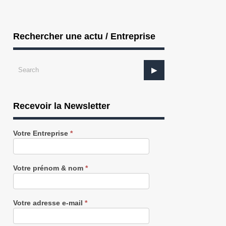
Rechercher une actu / Entreprise
Recevoir la Newsletter
Recevez
Votre Entreprise
*
notre
Newsletter
gratuitement
Votre prénom & nom
*
Votre adresse e-mail
*
INDUSTRIE : Fibre Excellence obtient un
SERVICES : Exquado lance une g
..
de fo...