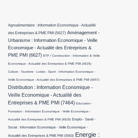
Agroalimentaire : Information Economique - Actualité
Aménagement -
des Entreprises & PME PMI
(5627)
Urbanisme : Information Economique - Veille
Economique - Actualité des Entreprises &
PME PMI
(6627)
BTP / Construction : Information & Veille
Economique - Actualité des Entreprises & PME PMI
(4629)
Culture - Tourisme - Loisirs - Sport : Information Economique -
Veille Economique - Actualité des Entreprises & PME PMI
(4657)
Distribution : Information Economique -
Veille Economique - Actualité des
Entreprises & PME PMI
(7464)
Education -
Formation : Information Economique - Veille Economique -
Emploi - Santé -
Actualité des Entreprises & PME PMI
(4828)
Social : Information Economique - Veille Economique -
Energie :
Actualité des Entreprises & PME PMI
(5063)