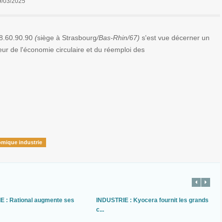
9/03/2025
8.60.90.90
(
siège à Strasbourg
/Bas-Rhin/67)
s'est vue décerner un
ur de l'
économie circulaire et du réemploi des
omique industrie
E : Rational augmente ses
INDUSTRIE : Kyocera fournit les grands
c...
.