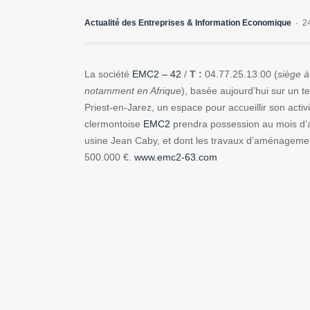
Actualité des Entreprises & Information Economique
2
La société
EMC2 – 42
/
T :
04.77.25.13.00 (
siège à
notamment en Afrique
), basée aujourd’hui sur un te
Priest-en-Jarez, un espace pour accueillir son activi
clermontoise
EMC2
prendra possession au mois d’av
usine Jean Caby, et dont les travaux d’aménagement
500.000 €.
www.emc2-63.com