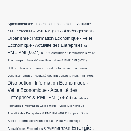
Agroalimentaire : Information Economique - Actualité
Aménagement -
des Entreprises & PME PMI
(5627)
Urbanisme : Information Economique - Veille
Economique - Actualité des Entreprises &
PME PMI
(6627)
BTP / Construction : Information & Veille
Economique - Actualité des Entreprises & PME PMI
(4631)
Culture - Tourisme - Loisirs - Sport : Information Economique -
Veille Economique - Actualité des Entreprises & PME PMI
(4661)
Distribution : Information Economique -
Veille Economique - Actualité des
Entreprises & PME PMI
(7465)
Education -
Formation : Information Economique - Veille Economique -
Emploi - Santé -
Actualité des Entreprises & PME PMI
(4829)
Social : Information Economique - Veille Economique -
Energie :
Actualité des Entreprises & PME PMI
(5063)