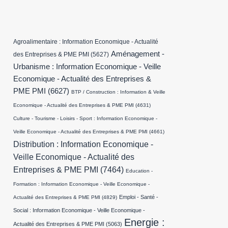
Agroalimentaire : Information Economique - Actualité
Aménagement -
des Entreprises & PME PMI
(5627)
Urbanisme : Information Economique - Veille
Economique - Actualité des Entreprises &
PME PMI
(6627)
BTP / Construction : Information & Veille
Economique - Actualité des Entreprises & PME PMI
(4631)
Culture - Tourisme - Loisirs - Sport : Information Economique -
Veille Economique - Actualité des Entreprises & PME PMI
(4661)
Distribution : Information Economique -
Veille Economique - Actualité des
Entreprises & PME PMI
(7464)
Education -
Formation : Information Economique - Veille Economique -
Emploi - Santé -
Actualité des Entreprises & PME PMI
(4829)
Social : Information Economique - Veille Economique -
Energie :
Actualité des Entreprises & PME PMI
(5063)