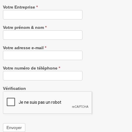
Recevez
Votre Entreprise
*
notre
Newsletter
gratuitement
Votre prénom & nom
*
Votre adresse e-mail
*
Votre numéro de téléphone
*
Vérification
Envoyer