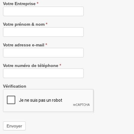
Recevez
Votre Entreprise
*
notre
Newsletter
gratuitement
Votre prénom & nom
*
Votre adresse e-mail
*
Votre numéro de téléphone
*
Vérification
Envoyer