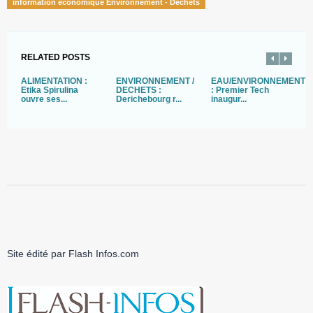
information économique Environnement - Déchets
RELATED POSTS
ALIMENTATION :
ENVIRONNEMENT /
EAU/ENVIRONNEMENT
D
Etika Spirulina
DECHETS :
: Premier Tech
S
ouvre ses...
Derichebourg r...
inaugur...
of
Site édité par Flash Infos.com