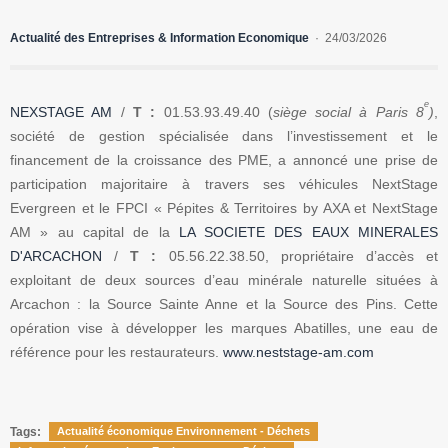
Actualité des Entreprises & Information Economique
24/03/2026
e
NEXSTAGE AM
/
T :
01.53.93.49.40 (
siège social à Paris 8
)
,
société de gestion spécialisée dans l’investissement et le
financement de la croissance des PME, a annoncé une prise de
participation majoritaire à travers ses véhicules NextStage
Evergreen et le FPCI « Pépites & Territoires by AXA et NextStage
AM » au capital de la
LA SOCIETE DES EAUX MINERALES
D'ARCACHON
/
T :
05.56.22.38.50, propriétaire d’accès et
exploitant de deux sources d’eau minérale naturelle situées à
Arcachon : la Source Sainte Anne et la Source des Pins. Cette
opération vise à développer les marques Abatilles, une eau de
référence pour les restaurateurs.
www.neststage-am.com
Tags:
Actualité économique Environnement - Déchets