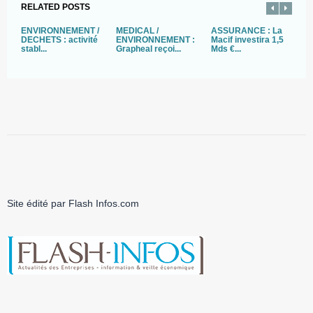
RELATED POSTS
ENVIRONNEMENT /
MEDICAL /
ASSURANCE : La
E
DECHETS : activité
ENVIRONNEMENT :
Macif investira 1,5
T
stabl...
Grapheal reçoi...
Mds €...
Fi
Site édité par Flash Infos.com