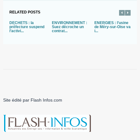
RELATED POSTS
DECHETS : la
ENVIRONNEMENT :
ENERGIES : l’usine
I
préfecture suspend
Suez décroche un
de Méry-sur-Oise va
E
l’activi...
contrat...
i...
S
Site édité par Flash Infos.com