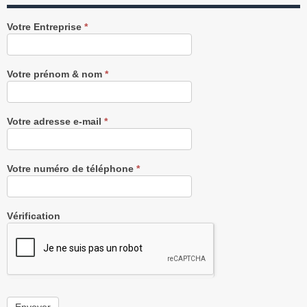
Recevez
Votre Entreprise
*
notre
Newsletter
gratuitement
Votre prénom & nom
*
Votre adresse e-mail
*
Votre numéro de téléphone
*
Vérification