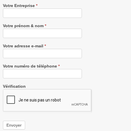
Recevez
Votre Entreprise
*
notre
Newsletter
gratuitement
Votre prénom & nom
*
Votre adresse e-mail
*
Votre numéro de téléphone
*
Vérification
Envoyer