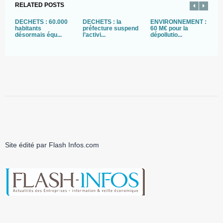
RELATED POSTS
DECHETS : 60.000
DECHETS : la
ENVIRONNEMENT :
E
habitants
préfecture suspend
60 M€ pour la
G
désormais équ...
l’activi...
dépollutio...
u
Site édité par Flash Infos.com