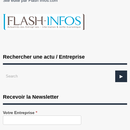
Site édité par Flash Infos.com
Rechercher une actu / Entreprise
Recevoir la Newsletter
Recevez
Votre Entreprise
*
notre
Newsletter
gratuitement