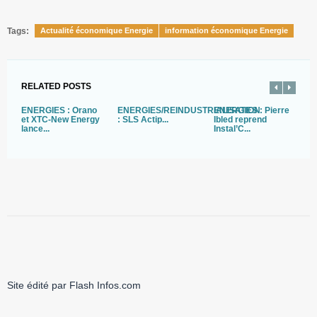
Tags:
Actualité économique Energie
information économique Energie
RELATED POSTS
ENERGIES : Orano
ENERGIES/REINDUSTRIALISATION
ENERGIES : Pierre
E
et XTC-New Energy
: SLS Actip...
Ibled reprend
R
lance...
Instal’C...
L
Site édité par Flash Infos.com