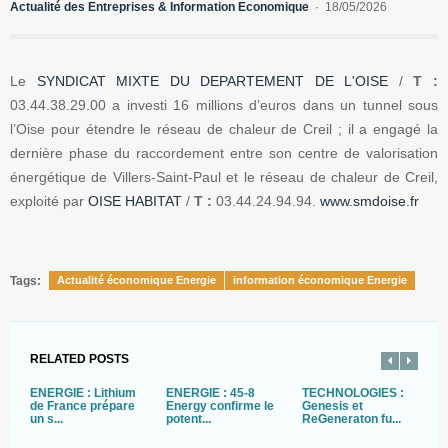
Actualité des Entreprises & Information Economique
18/05/2026
Le
SYNDICAT MIXTE DU DEPARTEMENT DE L'OISE
/
T :
03.44.38.29.00 a investi 16 millions d’euros dans un tunnel sous
l’Oise pour étendre le réseau de chaleur de Creil ; il a engagé la
dernière phase du raccordement entre son centre de valorisation
énergétique de Villers-Saint-Paul et le réseau de chaleur de Creil,
exploité par
OISE HABITAT
/
T :
03.44.24.94.94.
www.smdoise.fr
Tags:
Actualité économique Energie
information économique Energie
RELATED POSTS
ÉNERGIE : Lithium
ÉNERGIE : 45-8
TECHNOLOGIES :
E
de France prépare
Energy confirme le
Genesis et
J
un s...
potent...
ReGeneraton fu...
c