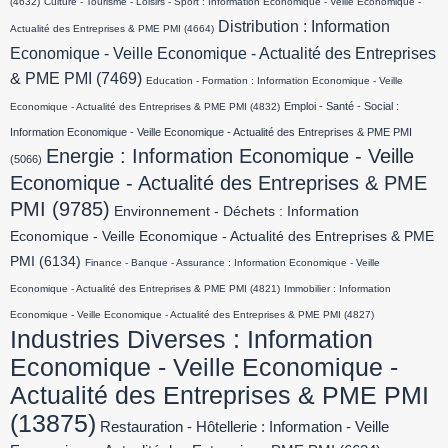
(4632)
Culture - Tourisme - Loisirs - Sport : Information Economique - Veille Economique -
Distribution : Information
Actualité des Entreprises & PME PMI
(4664)
Economique - Veille Economique - Actualité des Entreprises
& PME PMI
(7469)
Education - Formation : Information Economique - Veille
Emploi - Santé - Social :
Economique - Actualité des Entreprises & PME PMI
(4832)
Information Economique - Veille Economique - Actualité des Entreprises & PME PMI
Energie : Information Economique - Veille
(5066)
Economique - Actualité des Entreprises & PME
PMI
(9785)
Environnement - Déchets : Information
Economique - Veille Economique - Actualité des Entreprises & PME
PMI
(6134)
Finance - Banque - Assurance : Information Economique - Veille
Economique - Actualité des Entreprises & PME PMI
(4821)
Immobilier : Information
Economique - Veille Economique - Actualité des Entreprises & PME PMI
(4827)
Industries Diverses : Information
Economique - Veille Economique -
Actualité des Entreprises & PME PMI
(13875)
Restauration - Hôtellerie : Information - Veille