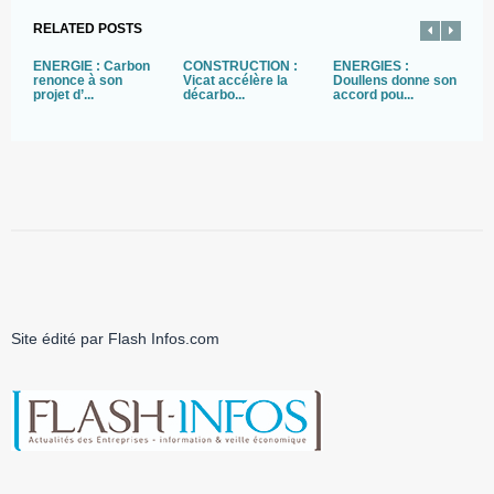
RELATED POSTS
ENERGIE : Carbon
CONSTRUCTION :
ENERGIES :
E
renonce à son
Vicat accélère la
Doullens donne son
p
projet d’...
décarbo...
accord pou...
po
Site édité par Flash Infos.com