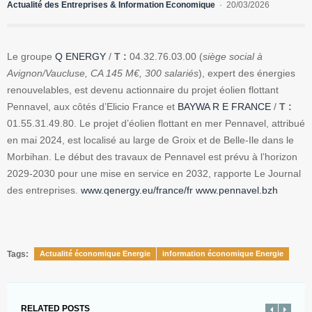
Actualité des Entreprises & Information Economique
20/03/2026
Le groupe
Q ENERGY
/
T :
04.32.76.03.00 (
siège social à
Avignon/Vaucluse, CA 145 M€, 300 salariés
), expert des énergies
renouvelables, est devenu actionnaire du projet éolien flottant
Pennavel, aux côtés d’Elicio France et
BAYWA R E FRANCE
/
T :
01.55.31.49.80. Le projet d’éolien flottant en mer Pennavel, attribué
en mai 2024, est localisé au large de Groix et de Belle-Ile dans le
Morbihan. Le début des travaux de Pennavel est prévu à l’horizon
2029-2030 pour une mise en service en 2032, rapporte Le Journal
des entreprises.
www.qenergy.eu/france/fr
www.pennavel.bzh
Tags:
Actualité économique Energie
information économique Energie
RELATED POSTS