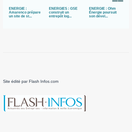
ENERGIE :
ENERGIES : GSE
ÉNERGIE : Ohm
C
Amarenco prépare
construit un
Énergie poursuit
E
un site de st...
entrepôt log...
son dével...
D
Site édité par Flash Infos.com