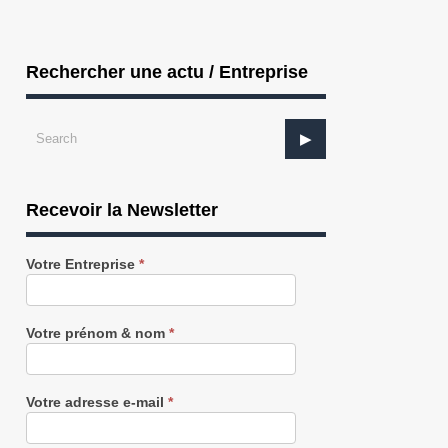
Rechercher une actu / Entreprise
Recevoir la Newsletter
Recevez
Votre Entreprise
*
notre
Newsletter
gratuitement
Votre prénom & nom
*
ENERGIE : Tryba Energy inaugure une
ENERGIE : inauguration de la nouve
cent...
ve...
Votre adresse e-mail
*