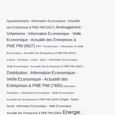
Agroalimentaire : Information Economique - Actualité
Aménagement -
des Entreprises & PME PMI
(5627)
Urbanisme : Information Economique - Veille
Economique - Actualité des Entreprises &
PME PMI
(6627)
BTP / Construction : Information & Veille
Economique - Actualité des Entreprises & PME PMI
(4631)
Culture - Tourisme - Loisirs - Sport : Information Economique -
Veille Economique - Actualité des Entreprises & PME PMI
(4661)
Distribution : Information Economique -
Veille Economique - Actualité des
Entreprises & PME PMI
(7465)
Education -
Formation : Information Economique - Veille Economique -
Emploi - Santé -
Actualité des Entreprises & PME PMI
(4829)
Social : Information Economique - Veille Economique -
Energie :
Actualité des Entreprises & PME PMI
(5063)