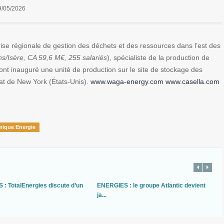
9/05/2026
e régionale de gestion des déchets et des ressources dans l’est des
ns/Isère, CA 59,6 M€, 255 salariés
), spécialiste de la production de
ont inauguré une unité de production sur le site de stockage des
at de New York (États-Unis).
www.waga-energy.com
www.casella.com
mique Energie
: TotalEnergies discute d’un
ENERGIES : le groupe Atlantic devient
ja...