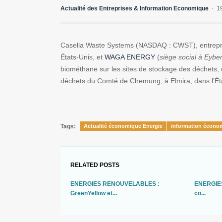
Actualité des Entreprises & Information Economique
1
Casella Waste Systems (NASDAQ : CWST), entrepris
États-Unis, et
WAGA ENERGY
(
siège social à Eybe
biométhane sur les sites de stockage des déchets, 
déchets du Comté de Chemung, à Elmira, dans l’Ét
Tags:
Actualité économique Energie
information écono
RELATED POSTS
ENERGIES RENOUVELABLES :
ENERGIES 
GreenYellow et...
co...