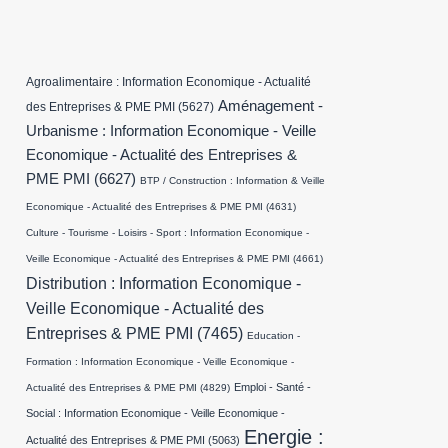
Agroalimentaire : Information Economique - Actualité
Aménagement -
des Entreprises & PME PMI
(5627)
Urbanisme : Information Economique - Veille
Economique - Actualité des Entreprises &
PME PMI
(6627)
BTP / Construction : Information & Veille
Economique - Actualité des Entreprises & PME PMI
(4631)
Culture - Tourisme - Loisirs - Sport : Information Economique -
Veille Economique - Actualité des Entreprises & PME PMI
(4661)
Distribution : Information Economique -
Veille Economique - Actualité des
Entreprises & PME PMI
(7465)
Education -
Formation : Information Economique - Veille Economique -
Emploi - Santé -
Actualité des Entreprises & PME PMI
(4829)
Social : Information Economique - Veille Economique -
Energie :
Actualité des Entreprises & PME PMI
(5063)