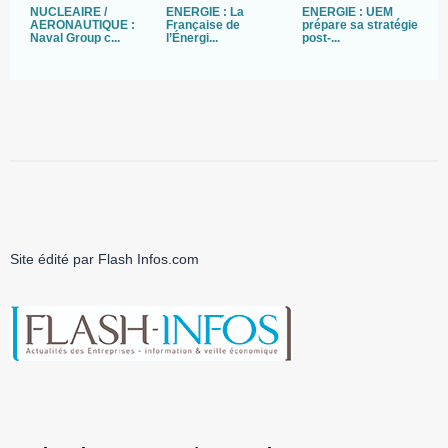
NUCLEAIRE /
ÉNERGIE : La
ENERGIE : UEM
B
AERONAUTIQUE :
Française de
prépare sa stratégie
C
Naval Group c...
l’Énergi...
post-...
N
Site édité par Flash Infos.com