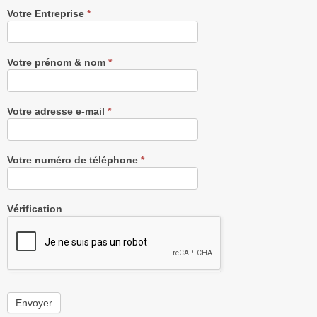
Recevez
Votre Entreprise
*
notre
Newsletter
gratuitement
Votre prénom & nom
*
Votre adresse e-mail
*
Votre numéro de téléphone
*
Vérification
Envoyer