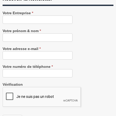
Recevez
Votre Entreprise
*
notre
Newsletter
gratuitement
Votre prénom & nom
*
Votre adresse e-mail
*
Votre numéro de téléphone
*
Vérification