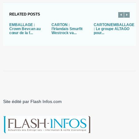
RELATED POSTS
EMBALLAGE :
CARTON :
CARTON/EMBALLAGE
E
Crown Bevcan au
l’Irlandais Smurfit
: Le groupe ALTAGO
E
cœur de la f...
Westrock va...
pour...
di
Site édité par Flash Infos.com