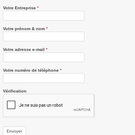
Recevez
Votre Entreprise
*
notre
Newsletter
gratuitement
Votre prénom & nom
*
Votre adresse e-mail
*
Votre numéro de téléphone
*
Vérification
Envoyer