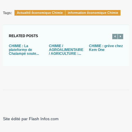
Tags:
Actualité économique Chimie
information économique Chimie
RELATED POSTS
CHIMIE : La
CHIMIE /
CHIMIE : grève chez
C
plateforme de
AGROALIMENTAIRE
Kem One
o
Chalampé soute...
/ AGRICULTURE :...
ce
Site édité par Flash Infos.com