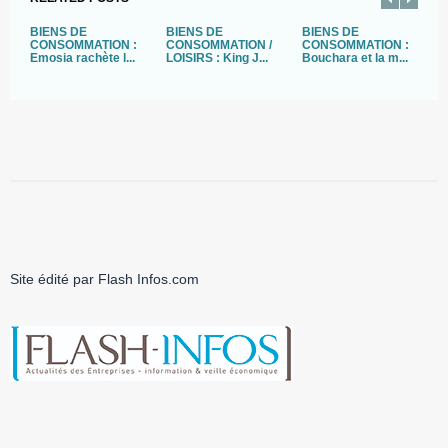
BIENS DE
BIENS DE
BIENS DE
P
CONSOMMATION :
CONSOMMATION /
CONSOMMATION :
B
Emosia rachète l...
LOISIRS : King J...
Bouchara et la m...
gé
Site édité par Flash Infos.com