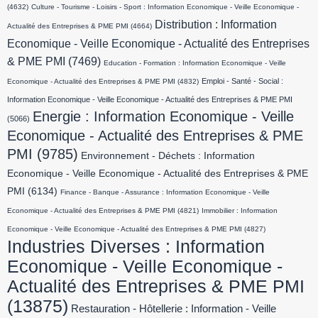
(4632)
Culture - Tourisme - Loisirs - Sport : Information Economique - Veille Economique -
Distribution : Information
Actualité des Entreprises & PME PMI
(4664)
Economique - Veille Economique - Actualité des Entreprises
& PME PMI
(7469)
Education - Formation : Information Economique - Veille
Emploi - Santé - Social :
Economique - Actualité des Entreprises & PME PMI
(4832)
Information Economique - Veille Economique - Actualité des Entreprises & PME PMI
Energie : Information Economique - Veille
(5066)
Economique - Actualité des Entreprises & PME
PMI
(9785)
Environnement - Déchets : Information
Economique - Veille Economique - Actualité des Entreprises & PME
PMI
(6134)
Finance - Banque - Assurance : Information Economique - Veille
Economique - Actualité des Entreprises & PME PMI
(4821)
Immobilier : Information
Economique - Veille Economique - Actualité des Entreprises & PME PMI
(4827)
Industries Diverses : Information
Economique - Veille Economique -
Actualité des Entreprises & PME PMI
(13875)
Restauration - Hôtellerie : Information - Veille