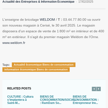
Actualité des Entreprises & Information Economique
17/02/2025
L'enseigne de bricolage
WELDOM
/
T :
03.44.77.80.00 va ouvrir
son nouveau magasin à Cerisé, le 30 avril 2025. Le magasin
disposera d’un espace de vente de 1 800 m² en intérieur et de 400
m² en extérieur. Il s'agit du premier magasin Weldom de l’Orne.
www.weldom.fr
Tags:
Actualité économique Biens de consommation
information économique Biens de consommation
RELATED POSTS
CULTURE : Cultura
BIENS DE
BIENS DE
P
s’implantera à
CONSOMMATION/SOCIAL
CONSOMMATION :
P
Saint-M...
: RamDam So...
Entrepreneur Inv...
p