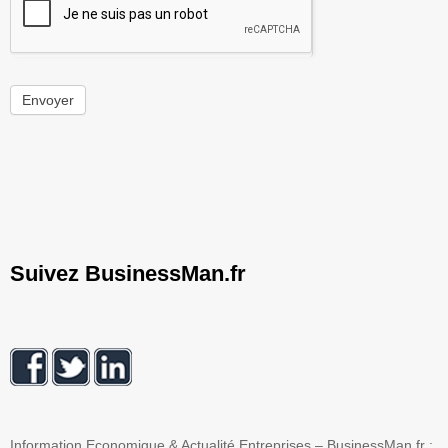
Envoyer
Suivez BusinessMan.fr
Information Economique & Actualité Entreprises – BusinessMan.fr :