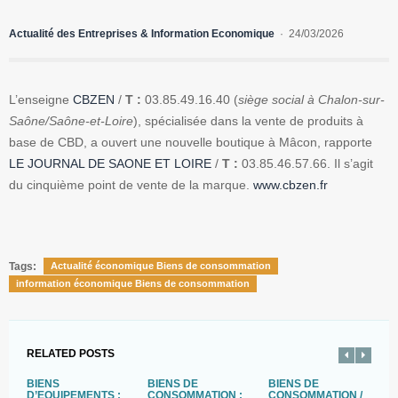
Actualité des Entreprises & Information Economique
24/03/2026
L’enseigne
CBZEN
/
T :
03.85.49.16.40 (
siège social à Chalon-sur-
Saône/Saône-et-Loire
), spécialisée dans la vente de produits à
base de CBD, a ouvert une nouvelle boutique à Mâcon, rapporte
LE JOURNAL DE SAONE ET LOIRE
/
T :
03.85.46.57.66. Il s’agit
du cinquième point de vente de la marque.
www.cbzen.fr
Tags:
Actualité économique Biens de consommation
information économique Biens de consommation
RELATED POSTS
BIENS
BIENS DE
BIENS DE
B
D’EQUIPEMENTS :
CONSOMMATION :
CONSOMMATION /
D