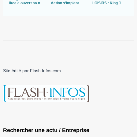
Ikea a ouvert sa n...
Action s’implant...
LOISIRS : King J...
B
Site édité par Flash Infos.com
Rechercher une actu / Entreprise