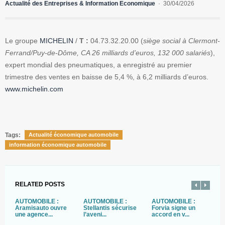
Actualité des Entreprises & Information Economique
30/04/2026
Le groupe
MICHELIN
/
T :
04.73.32.20.00 (
siège social à Clermont-
Ferrand/Puy-de-Dôme, CA 26 milliards d’euros, 132 000 salariés
),
expert mondial des pneumatiques, a enregistré au premier
trimestre des ventes en baisse de 5,4 %, à 6,2 milliards d’euros.
www.michelin.com
Tags:
Actualité économique automobile
information économique automobile
RELATED POSTS
AUTOMOBILE :
AUTOMOBILE :
AUTOMOBILE :
P
Aramisauto ouvre
Stellantis sécurise
Forvia signe un
C
une agence...
l’aveni...
accord en v...
A