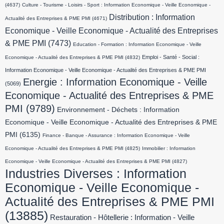
(4637)
Culture - Tourisme - Loisirs - Sport : Information Economique - Veille Economique -
Distribution : Information
Actualité des Entreprises & PME PMI
(4671)
Economique - Veille Economique - Actualité des Entreprises
& PME PMI
(7473)
Education - Formation : Information Economique - Veille
Emploi - Santé - Social :
Economique - Actualité des Entreprises & PME PMI
(4832)
Information Economique - Veille Economique - Actualité des Entreprises & PME PMI
Energie : Information Economique - Veille
(5069)
Economique - Actualité des Entreprises & PME
PMI
(9789)
Environnement - Déchets : Information
Economique - Veille Economique - Actualité des Entreprises & PME
PMI
(6135)
Finance - Banque - Assurance : Information Economique - Veille
Economique - Actualité des Entreprises & PME PMI
(4825)
Immobilier : Information
Economique - Veille Economique - Actualité des Entreprises & PME PMI
(4827)
Industries Diverses : Information
Economique - Veille Economique -
Actualité des Entreprises & PME PMI
(13885)
Restauration - Hôtellerie : Information - Veille