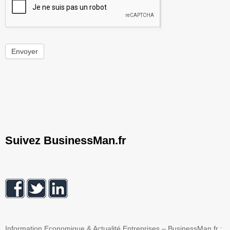
Envoyer
Suivez BusinessMan.fr
Information Economique & Actualité Entreprises – BusinessMan.fr :