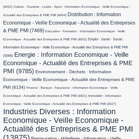
(4632)
Culture - Tourisme - Loisirs - Sport : Information Economique - Veille Economique -
Distribution : Information
Actualité des Entreprises & PME PMI
(4664)
Economique - Veille Economique - Actualité des Entreprises
& PME PMI
(7469)
Education - Formation : Information Economique - Veille
Emploi - Santé - Social :
Economique - Actualité des Entreprises & PME PMI
(4832)
Information Economique - Veille Economique - Actualité des Entreprises & PME PMI
Energie : Information Economique - Veille
(5066)
Economique - Actualité des Entreprises & PME
PMI
(9785)
Environnement - Déchets : Information
Economique - Veille Economique - Actualité des Entreprises & PME
PMI
(6134)
Finance - Banque - Assurance : Information Economique - Veille
Economique - Actualité des Entreprises & PME PMI
(4821)
Immobilier : Information
Economique - Veille Economique - Actualité des Entreprises & PME PMI
(4827)
Industries Diverses : Information
Economique - Veille Economique -
Actualité des Entreprises & PME PMI
(13875)
Restauration - Hôtellerie : Information - Veille