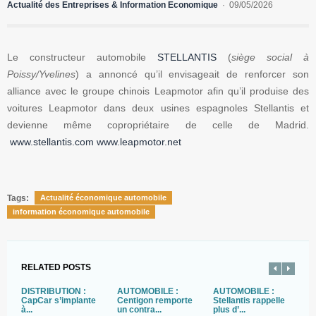
Actualité des Entreprises & Information Economique
09/05/2026
Le constructeur automobile
STELLANTIS
(
siège social à
Poissy/Yvelines
) a annoncé qu’il envisageait de renforcer son
alliance avec le groupe chinois Leapmotor afin qu’il produise des
voitures Leapmotor dans deux usines espagnoles Stellantis et
devienne même copropriétaire de celle de Madrid.
www.stellantis.com
www.leapmotor.net
Tags:
Actualité économique automobile
information économique automobile
RELATED POSTS
DISTRIBUTION :
AUTOMOBILE :
AUTOMOBILE :
A
CapCar s’implante
Centigon remporte
Stellantis rappelle
R
à...
un contra...
plus d’...
co