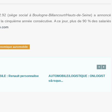
.92 (
siège social à Boulogne-Billancourt/Hauts-de-Seine
) a annoncé
ur la cinquième année consécutive. A ce jour, plus de 90 % des salariés
p.com
onomique automobile
LE : Renault personnalise
AUTOMOBILE/LOGISTIQUE : ONLOGIST
s&rsquo...