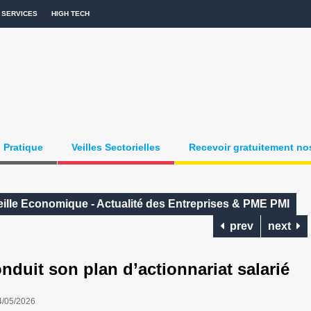
SERVICES
HIGH TECH
Pratique
Veilles Sectorielles
Recevoir gratuitement nos
ille Economique - Actualité des Entreprises & PME PMI
prev
next
uit son plan d’actionnariat salarié
4/05/2026