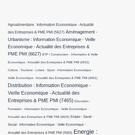
Agroalimentaire : Information Economique - Actualité
Aménagement -
des Entreprises & PME PMI
(5627)
Urbanisme : Information Economique - Veille
Economique - Actualité des Entreprises &
PME PMI
(6627)
BTP / Construction : Information & Veille
Economique - Actualité des Entreprises & PME PMI
(4631)
Culture - Tourisme - Loisirs - Sport : Information Economique -
Veille Economique - Actualité des Entreprises & PME PMI
(4661)
Distribution : Information Economique -
Veille Economique - Actualité des
Entreprises & PME PMI
(7465)
Education -
Formation : Information Economique - Veille Economique -
Emploi - Santé -
Actualité des Entreprises & PME PMI
(4829)
Social : Information Economique - Veille Economique -
Energie :
Actualité des Entreprises & PME PMI
(5063)