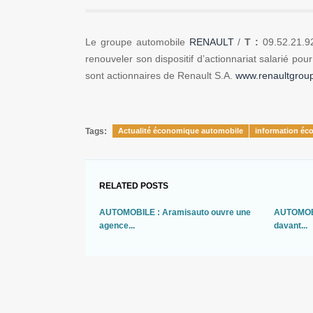
Le groupe automobile
RENAULT
/
T :
09.52.21.92
renouveler son dispositif d’actionnariat salarié po
sont actionnaires de Renault S.A.
www.renaultgrou
Tags:
Actualité économique automobile
information éc
RELATED POSTS
AUTOMOBILE : Aramisauto ouvre une
AUTOMOBI
agence...
davant...