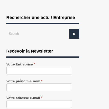
Rechercher une actu / Entreprise
Recevoir la Newsletter
Recevez
Votre Entreprise
*
notre
Newsletter
AUTOMOBILE : l’agglo Béthune-Bruay
gratuitement
AUTOMOBILE : OPmobility signe u
inves...
protoco...
Votre prénom & nom
*
Votre adresse e-mail
*