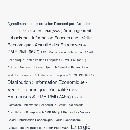
Agroalimentaire : Information Economique - Actualité
Aménagement -
des Entreprises & PME PMI
(5627)
Urbanisme : Information Economique - Veille
Economique - Actualité des Entreprises &
PME PMI
(6627)
BTP / Construction : Information & Veille
Economique - Actualité des Entreprises & PME PMI
(4631)
Culture - Tourisme - Loisirs - Sport : Information Economique -
Veille Economique - Actualité des Entreprises & PME PMI
(4661)
Distribution : Information Economique -
Veille Economique - Actualité des
Entreprises & PME PMI
(7465)
Education -
Formation : Information Economique - Veille Economique -
Emploi - Santé -
Actualité des Entreprises & PME PMI
(4829)
Social : Information Economique - Veille Economique -
Energie :
Actualité des Entreprises & PME PMI
(5063)