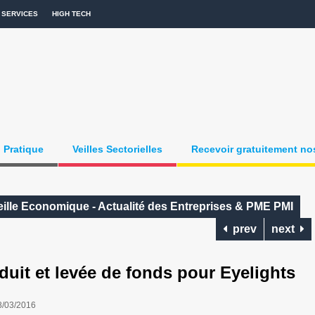
SERVICES
HIGH TECH
Pratique
Veilles Sectorielles
Recevoir gratuitement nos
ille Economique - Actualité des Entreprises & PME PMI
prev
next
t et levée de fonds pour Eyelights
8/03/2016