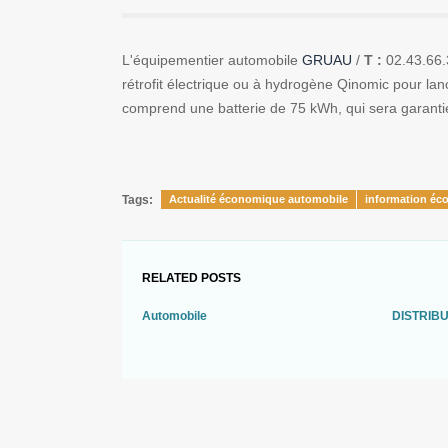
L'équipementier automobile
GRUAU
/
T :
02.43.66.
rétrofit électrique ou à hydrogène Qinomic pour lance
comprend une batterie de 75 kWh, qui sera garanti
Tags:
Actualité économique automobile
information éc
RELATED POSTS
Automobile
DISTRIBUT