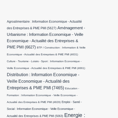
Agroalimentaire : Information Economique - Actualité
Aménagement -
des Entreprises & PME PMI
(5627)
Urbanisme : Information Economique - Veille
Economique - Actualité des Entreprises &
PME PMI
(6627)
BTP / Construction : Information & Veille
Economique - Actualité des Entreprises & PME PMI
(4631)
Culture - Tourisme - Loisirs - Sport : Information Economique -
Veille Economique - Actualité des Entreprises & PME PMI
(4661)
Distribution : Information Economique -
Veille Economique - Actualité des
Entreprises & PME PMI
(7465)
Education -
Formation : Information Economique - Veille Economique -
Emploi - Santé -
Actualité des Entreprises & PME PMI
(4829)
Social : Information Economique - Veille Economique -
Energie :
Actualité des Entreprises & PME PMI
(5063)