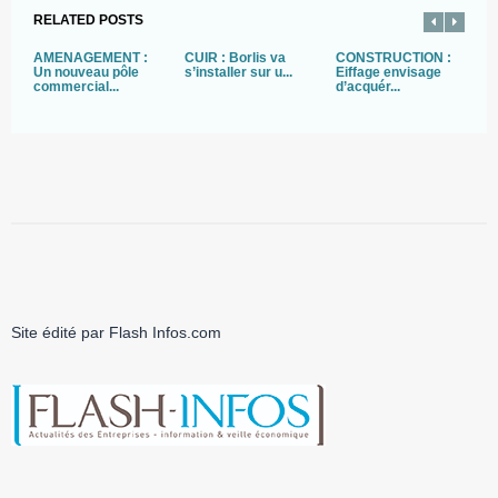
RELATED POSTS
AMENAGEMENT :
CUIR : Borlis va
CONSTRUCTION :
T
Un nouveau pôle
s’installer sur u...
Eiffage envisage
T
commercial...
d’acquér...
s’
Site édité par Flash Infos.com