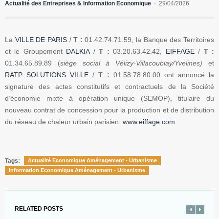
Actualité des Entreprises & Information Economique
29/04/2026
La
VILLE DE PARIS
/
T :
01.42.74.71.59, la Banque des Territoires
et le Groupement
DALKIA
/
T :
03.20.63.42.42,
EIFFAGE
/
T :
01.34.65.89.89 (
siège social à Vélizy-Villacoublay/Yvelines)
et
RATP SOLUTIONS VILLE
/
T :
01.58.78.80.00 ont annoncé la
signature des actes constitutifs et contractuels de la Société
d’économie mixte à opération unique (SEMOP), titulaire du
nouveau contrat de concession pour la
production et de distribution
du réseau de chaleur urbain parisien
.
www.eiffage.com
Tags:
Actualité Economique Aménagement - Urbanisme
Information Economique Aménagement - Urbanisme
RELATED POSTS