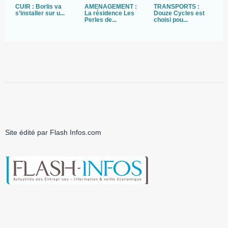
CUIR : Borlis va
AMÉNAGEMENT :
TRANSPORTS :
A
s’installer sur u...
La résidence Les
Douze Cycles est
U
Perles de...
choisi pou...
i
Site édité par Flash Infos.com