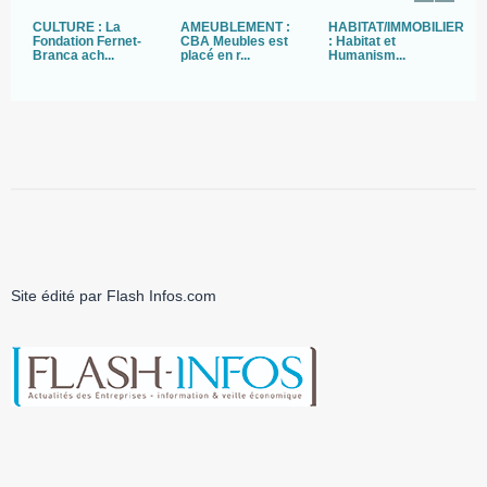
CULTURE : La
AMEUBLEMENT :
HABITAT/IMMOBILIER
A
Fondation Fernet-
CBA Meubles est
: Habitat et
D
Branca ach...
placé en r...
Humanism...
c
Site édité par Flash Infos.com