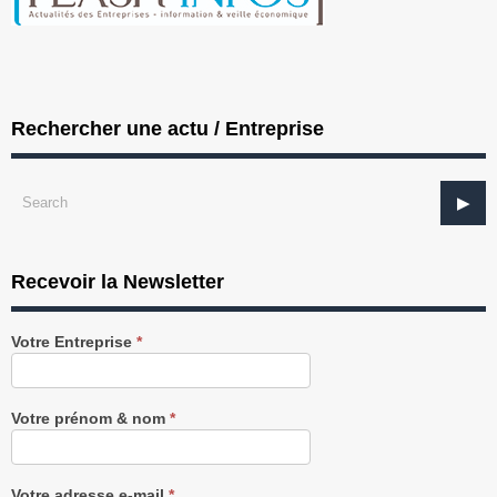
Rechercher une actu / Entreprise
Recevoir la Newsletter
Recevez
Votre Entreprise
*
notre
Newsletter
gratuitement
Votre prénom & nom
*
Votre adresse e-mail
*