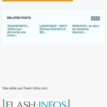
RELATED POSTS
TRANSPORTS :
LOGISTIQUE : SNCF
SERVICES : la start-
A
JCDecaux
Réseau investit 6,4
up Youstock
L
décroche une
M€...
reprend ...
d
exten...
Site édité par Flash Infos.com