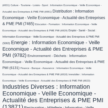
(4631)
Culture - Tourisme - Loisirs - Sport : Information Economique - Veille Economique -
Distribution : Information
Actualité des Entreprises & PME PMI
(4661)
Economique - Veille Economique - Actualité des Entreprises
& PME PMI
(7465)
Education - Formation : Information Economique - Veille
Emploi - Santé - Social :
Economique - Actualité des Entreprises & PME PMI
(4829)
Information Economique - Veille Economique - Actualité des Entreprises & PME PMI
Energie : Information Economique - Veille
(5063)
Economique - Actualité des Entreprises & PME
PMI
(9782)
Environnement - Déchets : Information
Economique - Veille Economique - Actualité des Entreprises & PME
PMI
(6131)
Finance - Banque - Assurance : Information Economique - Veille
Economique - Actualité des Entreprises & PME PMI
(4818)
Immobilier : Information
Economique - Veille Economique - Actualité des Entreprises & PME PMI
(4823)
Industries Diverses : Information
Economique - Veille Economique -
Actualité des Entreprises & PME PMI
(13871)
Restauration - Hôtellerie : Information - Veille