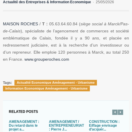
Actualité des Entreprises & Information Economique
25/05/2026
MAISON ROCHES
/
T :
05.63.64.60.84 (
siège social à Marck/Pas-
de-Calais
), spécialiste de l’agencement de commerces et société
emblématique de Calais, fondée il y a 90 ans, et placée en
redressement judiciaire, est à la recherche d’un investisseur ou
d’un repreneur. Elle emploie 120 personnes à Marck, au total 250
en France.
www.grouperoches.com
Tags:
Actualité Economique Aménagement - Urbanisme
Information Economique Aménagement - Urbanisme
RELATED POSTS
AMÉNAGEMENT :
AMENAGEMENT /
CONSTRUCTION :
A
Du retard dans le
ENTREPRENEURIAT
Eiffage envisage
L
projet a...
: Pierre J...
d’acquér...
d